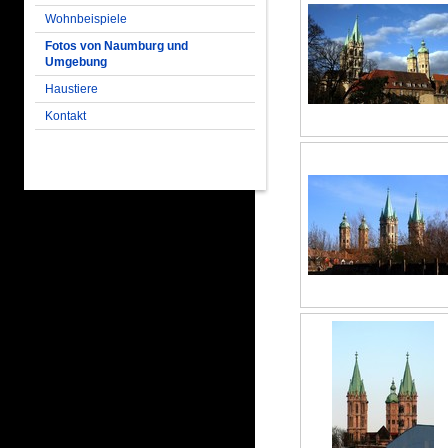
Wohnbeispiele
Fotos von Naumburg und
Umgebung
Haustiere
Kontakt