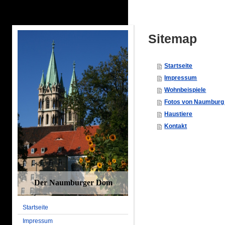
Sitemap
Startseite
Impressum
Wohnbeispiele
Fotos von Naumbur
Haustiere
Kontakt
Der Naumburger Dom
Startseite
Impressum